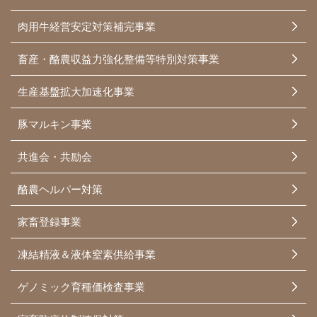
肉用牛経営安定対策補完事業
畜産・酪農収益力強化整備等特別対策事業
生産基盤拡大加速化事業
豚マルキン事業
共進会・共励会
酪農ヘルパー対策
家畜登録事業
凍結精液＆液体窒素供給事業
ゲノミック育種価検査事業