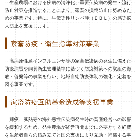
生産農場における疾病の清浄化、重要伝染病の発生・流行
防止対策を推進することにより、家畜の損耗防止に努めるた
めの事業です。特に、牛伝染性リンパ腫（ＥＢＬ）の感染拡
大防止を支援します。
家畜防疫・衛生指導対策事業
高病原性鳥インフルエンザ等の家畜伝染病の発生に備えた
防疫演習や飼養衛生管理基準に基づく防疫対策への取組の徹
底・啓発等の事業を行い、地域自衛防疫体制の強化・定着を
図る事業です。
家畜防疫互助基金造成等支援事業
蹄疫、豚熱等の海外悪性伝染病発生時の畜産経営への影響
を緩和するため、発生農場が経営再開までに必要とする経費
を生産者自らの積み立てと国の支援により互助・補償する事