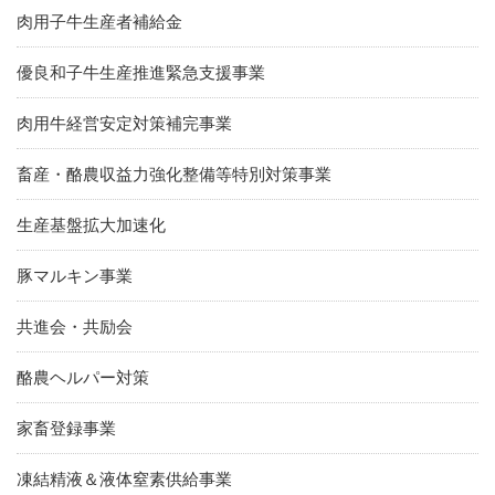
肉用子牛生産者補給金
優良和子牛生産推進緊急支援事業
肉用牛経営安定対策補完事業
畜産・酪農収益力強化整備等特別対策事業
生産基盤拡大加速化
豚マルキン事業
共進会・共励会
酪農ヘルパー対策
家畜登録事業
凍結精液＆液体窒素供給事業