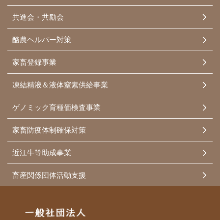
共進会・共励会
酪農ヘルパー対策
家畜登録事業
凍結精液＆液体窒素供給事業
ゲノミック育種価検査事業
家畜防疫体制確保対策
近江牛等助成事業
畜産関係団体活動支援