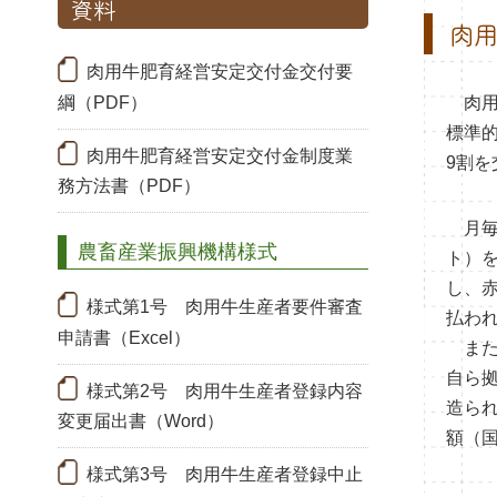
資料
肉
肉用牛肥育経営安定交付金交付要
綱（PDF）
肉用
標準
肉用牛肥育経営安定交付金制度業
9割
務方法書（PDF）
月毎
農畜産業振興機構様式
ト）
し、
様式第1号 肉用牛生産者要件審査
払わ
申請書（Excel）
また
自ら
様式第2号 肉用牛生産者登録内容
造られ
変更届出書（Word）
額（
様式第3号 肉用牛生産者登録中止