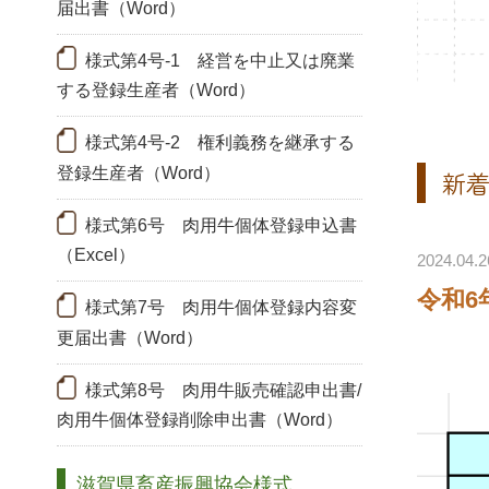
届出書（Word）
様式第4号-1 経営を中止又は廃業
する登録生産者（Word）
様式第4号-2 権利義務を継承する
登録生産者（Word）
新
様式第6号 肉用牛個体登録申込書
（Excel）
2024.04.2
令和6
様式第7号 肉用牛個体登録内容変
更届出書（Word）
様式第8号 肉用牛販売確認申出書/
肉用牛個体登録削除申出書（Word）
滋賀県畜産振興協会様式