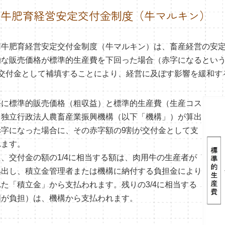
用牛肥育経営安定交付金制度（牛マルキン）
牛肥育経営安定交付金制度（牛マルキン）は、畜産経営の安定
的な販売価格が標準的生産費を下回った場合（赤字になるとい
を交付金として補填することにより、経営に及ぼす影響を緩和す
に標準的販売価格（粗収益）と標準的生産費（生産コス
を独立行政法人農畜産業振興機構（以下「機構」）が算出
赤字になった場合に、その赤字額の9割が交付金として支
れます。
、交付金の額の1/4に相当する額は、肉用牛の生産者が
拠出し、積立金管理者または機構に納付する負担金により
た「積立金」から支払われます。残りの3/4に相当する
国が負担）は、機構から支払われます。